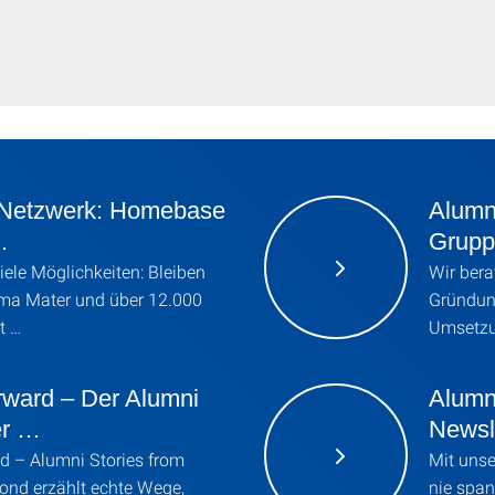
i Netzwerk: Homebase
Alumn
…
Grupp
iele Möglichkeiten: Bleiben
Wir bera
Alma Mater und über 12.000
Gründun
t …
Umsetzu
rward – Der Alumni
Alumn
er …
Newsl
d – Alumni Stories from
Mit uns
yond erzählt echte Wege,
nie spa