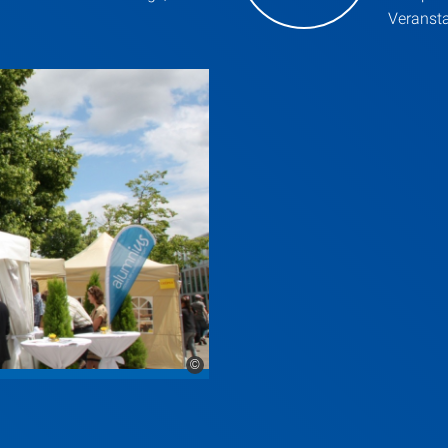
Veranst
©