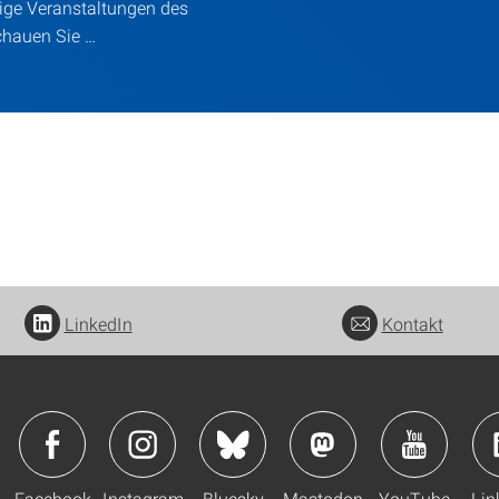
tige Veranstaltungen des
chauen Sie …
LinkedIn
Kontakt
Facebook
Instagram
Bluesky
Mastodon
YouTube
Lin