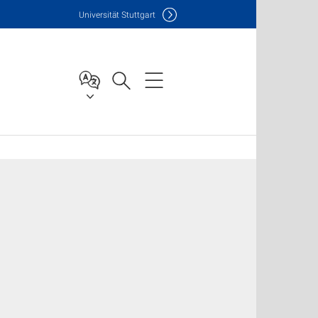
Uni
versität Stuttgart